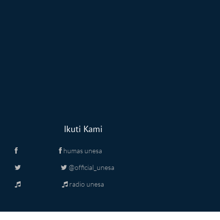
Ikuti Kami
humas unesa
@official_unesa
radio unesa